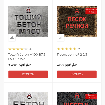
4
2
Тощий бетон М100 B7,5
Песок речной 2-2,5
F50 Ж3 W2
3 420 руб
/м³
480 руб
/м³
КУПИТЬ
КУПИТЬ