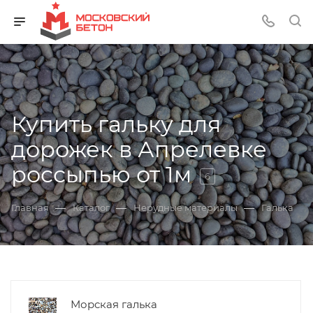
Купить гальку для
дорожек в Апрелевке
россыпью от 1м
6
—
—
—
Главная
Каталог
Нерудные материалы
Галька
Морская галька