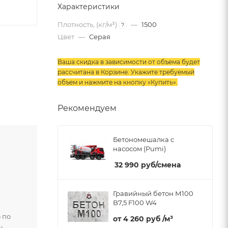
Характеристики
Плотность, (кг/м³)
—
1500
?
Цвет
—
Серая
Ваша скидка в зависимости от объема будет
рассчитана в Корзине. Укажите требуемый
объем и нажмите на кнопку «Купить»
.
Рекомендуем
Бетономешалка с
насосом (Pumi)
32 990
руб
/смена
Гравийный бетон М100
B7,5 F100 W4
 по
от
4 260 руб
/м³
к