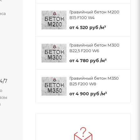
и
Гравийный бетон М200
еса
B15 F100 W4
от
4 520 руб
/м³
Гравийный бетон М300
B22,5 F200 W6
от
4 780 руб
/м³
Гравийный бетон М350
4/7
B25 F200 W8
о
от
4 900 руб
/м³
азы
м