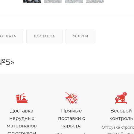
ОПЛАТА
ДОСТАВКА
УСЛУГИ
№5»
Доставка
Прямые
Весовой
нерудных
поставки с
контроль
материалов
карьера
Отгрузка строго
сухогрузом
весам. Выпус