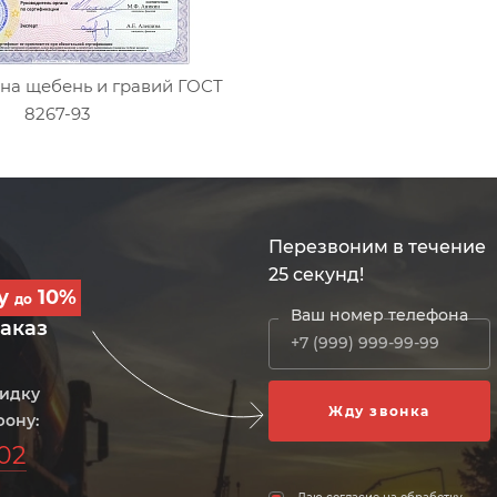
на щебень и гравий ГОСТ
8267-93
Перезвоним в течение
25 секунд!
ку
10%
до
Ваш номер телефона
заказ
кидку
фону:
-02