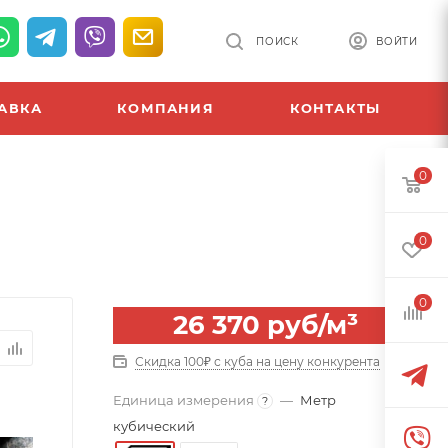
ПОИСК
ВОЙТИ
АВКА
КОМПАНИЯ
КОНТАКТЫ
0
0
0
26 370
руб
/м³
Скидка 100₽ с куба на цену конкурента
Единица измерения
—
Метр
?
кубический