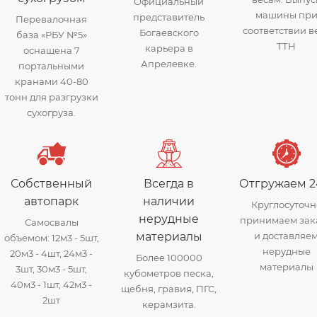
Официальный
машины пр
представитель
Перевалочная
соответствии в
Богаевского
база «РБУ №5»
ТТН
карьера в
оснащена 7
Апрелевке.
портальными
кранами 40-80
тонн для разгрузки
сухогруза.
Собственный
Всегда в
Отгружаем 2
автопарк
наличии
Круглосуточн
нерудные
принимаем зак
Самосвалы
материалы
и доставляе
объемом: 12м3 - 5шт,
нерудные
20м3 - 4шт, 24м3 -
Более 100000
материалы
3шт, 30м3 - 5шт,
кубометров песка,
40м3 - 1шт, 42м3 -
щебня, гравия, ПГС,
2шт
керамзита.