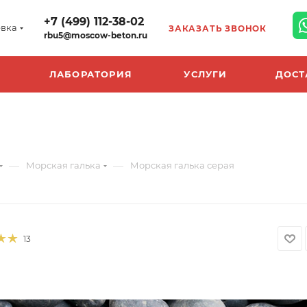
+7 (499) 112-38-02
вка
ЗАКАЗАТЬ ЗВОНОК
rbu5@moscow-beton.ru
ЛАБОРАТОРИЯ
УСЛУГИ
ДОСТ
—
—
Морская галька
Морская галька серая
13