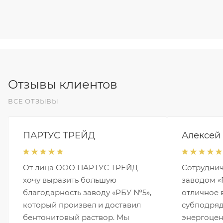
Отзывы клиентов
ВСЕ ОТЗЫВЫ
ПАРТУС ТРЕЙД
Алексей
От лица ООО ПАРТУС ТРЕЙД
Сотруднич
хочу выразить большую
заводом «
благодарность заводу «РБУ №5»,
отличное 
который произвел и доставил
субподряд
бентонитовый раствор. Мы
энергоцен