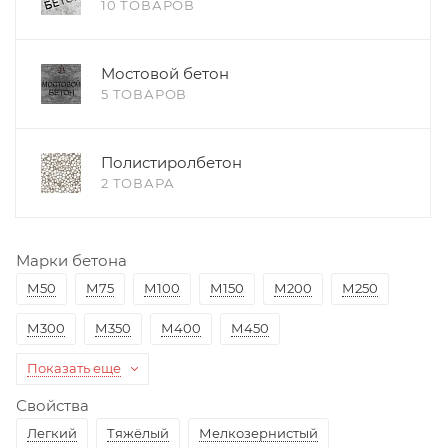
10 ТОВАРОВ
Мостовой бетон
5 ТОВАРОВ
Полистиролбетон
2 ТОВАРА
Марки бетона
М50
М75
М100
М150
М200
М250
М300
М350
М400
М450
Показать еще
Свойства
Легкий
Тяжёлый
Мелкозернистый