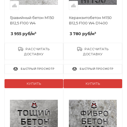
Гравийный бетон М150
Керамзитобетон М150
B12,5 F100 W4
B12,5 F100 W4 D1400
3 955
руб
/м³
3 780
руб
/м³
РАССЧИТАТЬ
РАССЧИТАТЬ
ДОСТАВКУ
ДОСТАВКУ
БЫСТРЫЙ ПРОСМОТР
БЫСТРЫЙ ПРОСМОТР
КУПИТЬ
КУПИТЬ