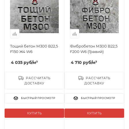
Тощий бетон М300 B22,5
Фибробетон М300 B22,5
F150 Ж4 W6
F200 W6 (Гравий)
4 035
руб
/м³
4 710
руб
/м³
РАССЧИТАТЬ
РАССЧИТАТЬ
ДОСТАВКУ
ДОСТАВКУ
БЫСТРЫЙ ПРОСМОТР
БЫСТРЫЙ ПРОСМОТР
КУПИТЬ
КУПИТЬ