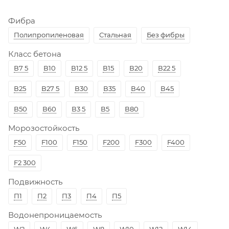
Фибра
Полипропиленовая
Стальная
Без фибры
Класс бетона
В7 5
В10
В12 5
В15
В20
В22 5
В25
В27 5
В30
В35
В40
В45
В50
В60
В3 5
В5
В80
Морозостойкость
F50
F100
F150
F200
F300
F400
F2 300
Подвижность
П1
П2
П3
П4
П5
Водонепроницаемость