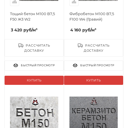
Тощий бетон М100 B7,5
Фибробетон М100 B7,5
F50 Ж3 W2
F100 W4 (Гравий)
3 420
руб
/м³
4 160
руб
/м³
РАССЧИТАТЬ
РАССЧИТАТЬ
ДОСТАВКУ
ДОСТАВКУ
БЫСТРЫЙ ПРОСМОТР
БЫСТРЫЙ ПРОСМОТР
КУПИТЬ
КУПИТЬ