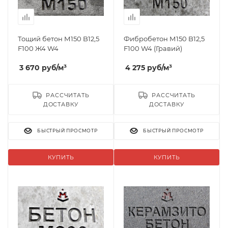
Тощий бетон М150 B12,5
Фибробетон М150 B12,5
F100 Ж4 W4
F100 W4 (Гравий)
3 670
руб
/м³
4 275
руб
/м³
РАССЧИТАТЬ
РАССЧИТАТЬ
ДОСТАВКУ
ДОСТАВКУ
БЫСТРЫЙ ПРОСМОТР
БЫСТРЫЙ ПРОСМОТР
КУПИТЬ
КУПИТЬ