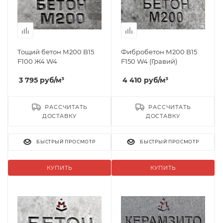
Тощий бетон М200 B15
Фибробетон М200 B15
F100 Ж4 W4
F150 W4 (Гравий)
3 795
руб
/м³
4 410
руб
/м³
РАССЧИТАТЬ
РАССЧИТАТЬ
ДОСТАВКУ
ДОСТАВКУ
БЫСТРЫЙ ПРОСМОТР
БЫСТРЫЙ ПРОСМОТР
КУПИТЬ
КУПИТЬ