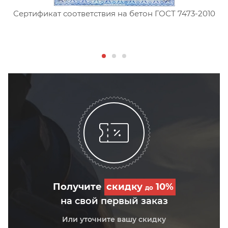
Сертификат соответствия на бетон ГОСТ 7473-2010
С
Получите
скидку
10%
до
на свой первый заказ
Или уточните вашу скидку