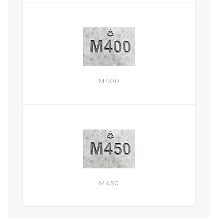
М400
М450