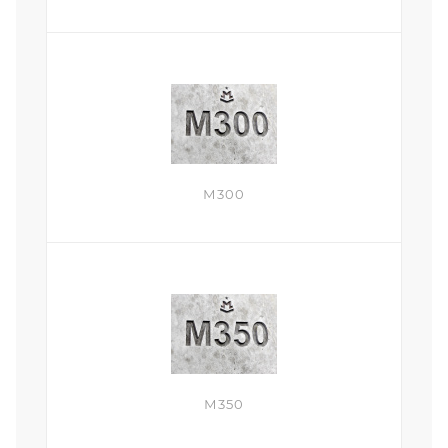
М300
М350