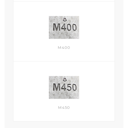
М400
М450