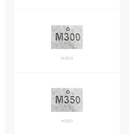
М300
М350