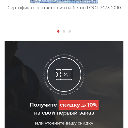
Сертификат соответствия на бетон ГОСТ 7473-2010
С
Получите
скидку
10%
до
на свой первый заказ
Или уточните вашу скидку