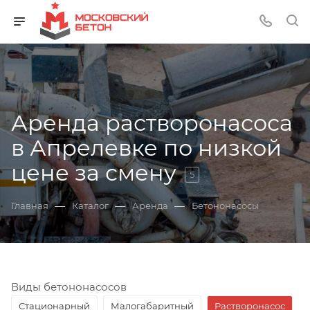
Аренда растворонасоса
в Апрелевке по низкой
цене за смену
5
—
—
—
Главная
Каталог
Аренда
Бетононасосы
Виды бетононасосов
Стационарный
Малогабаритный
Растворонасос