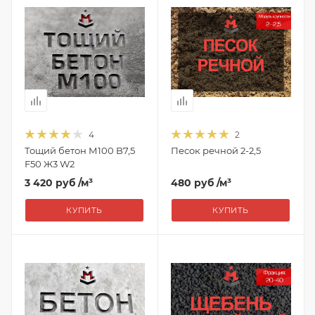
4
2
Тощий бетон М100 B7,5
Песок речной 2-2,5
F50 Ж3 W2
3 420 руб
/м³
480 руб
/м³
КУПИТЬ
КУПИТЬ