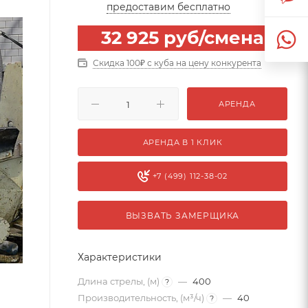
предоставим бесплатно
32 925
руб
/смена
Скидка 100₽ с куба на цену конкурента
АРЕНДА
АРЕНДА В 1 КЛИК
+7 (499) 112-38-02
ВЫЗВАТЬ ЗАМЕРЩИКА
Характеристики
Длина стрелы, (м)
—
400
?
Производительность, (м³/ч)
—
40
?