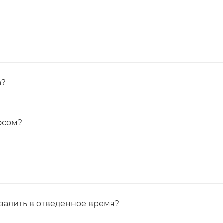
а?
осом?
и залить в отведенное время?