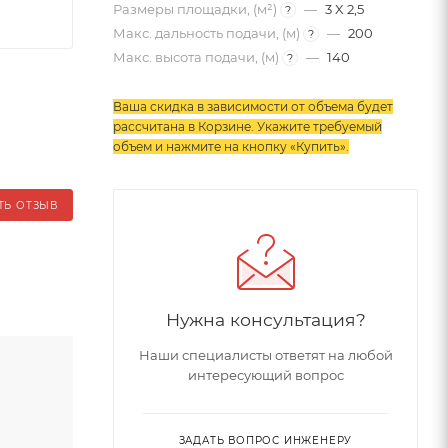
Размеры площадки, (м²)
—
3 X 2,5
?
Макс. дальность подачи, (м)
—
200
?
Макс. высота подачи, (м)
—
140
?
Ваша скидка в зависимости от объема будет
рассчитана в Корзине. Укажите требуемый
объем и нажмите на кнопку «Купить»
.
ТЬ ОТЗЫВ
Нужна консультация?
Наши специалисты ответят на любой
интересующий вопрос
ЗАДАТЬ ВОПРОС ИНЖЕНЕРУ