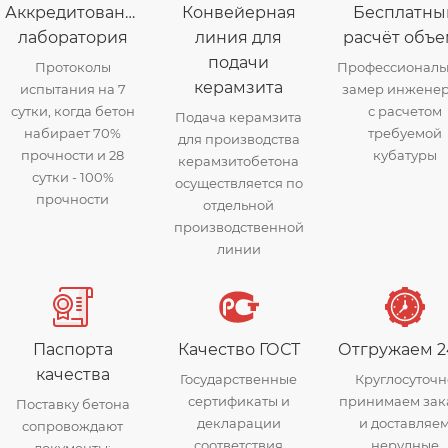
Аккредитованная
Конвейерная
Бесплатны
лаборатория
линия для
расчёт объе
подачи
Протоколы
Профессионал
керамзита
испытания на 7
замер инжене
сутки, когда бетон
с расчетом
Подача керамзита
набирает 70%
требуемой
для производства
прочности и 28
кубатуры
керамзитобетона
сутки - 100%
осуществляется по
прочности
отдельной
производственной
линии
Паспорта
Качество ГОСТ
Отгружаем 2
качества
Государственные
Круглосуточн
сертификаты и
принимаем зак
Поставку бетона
декларации
и доставляе
сопровождают
соответствия
нерудные
документы: