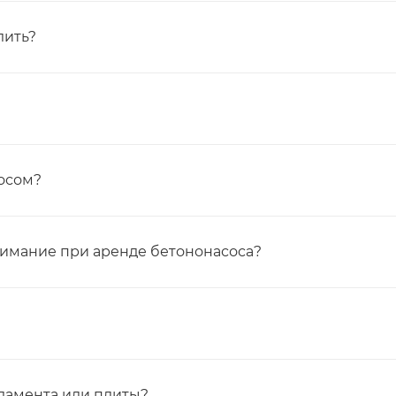
лить?
сосом?
нимание при аренде бетононасоса?
ндамента или плиты?