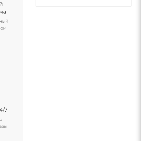
й
ма
ьный
ром
4/7
о
азы
м