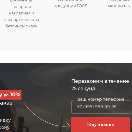
продукции ГОСТ
материалы
товарная
накладная и
паспорт качества
бетонной смеси
Перезвоним в течение
25 секунд!
ку
10%
до
Ваш номер телефона
заказ
кидку
фону: