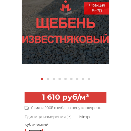
1 610
руб
/м³
Скидка 100₽ с куба на цену конкурента
Единица измерения
—
Метр
?
кубический