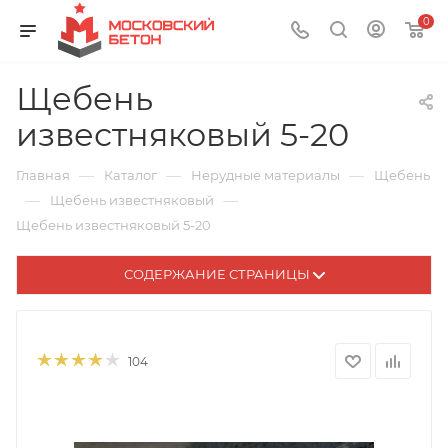
0
Щебень
известняковый 5-20
—
—
—
Главная
Каталог
Нерудные материалы
Щебень
—
—
Щебень известняковый
Щебень известняковый 5-20
СОДЕРЖАНИЕ СТРАНИЦЫ
104