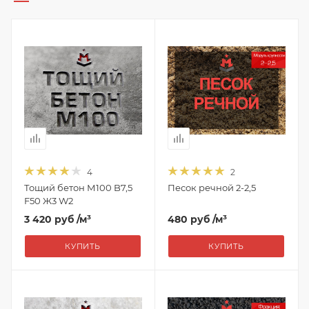
4
2
Тощий бетон М100 B7,5
Песок речной 2-2,5
F50 Ж3 W2
3 420 руб
/м³
480 руб
/м³
КУПИТЬ
КУПИТЬ