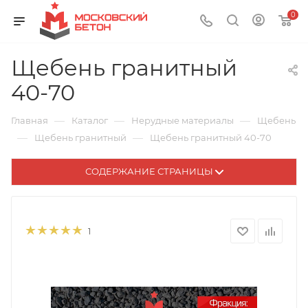
0
Щебень гранитный
40-70
—
—
—
Главная
Каталог
Нерудные материалы
Щебень
—
—
Щебень гранитный
Щебень гранитный 40-70
СОДЕРЖАНИЕ СТРАНИЦЫ
1