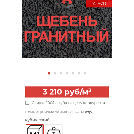
3 210
руб
/м³
Скидка 100₽ с куба на цену конкурента
Единица измерения
—
Метр
?
кубический