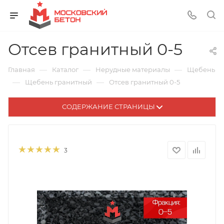
Отсев гранитный 0-5
—
—
—
Главная
Каталог
Нерудные материалы
Щебень
—
—
Щебень гранитный
Отсев гранитный 0-5
СОДЕРЖАНИЕ СТРАНИЦЫ
3