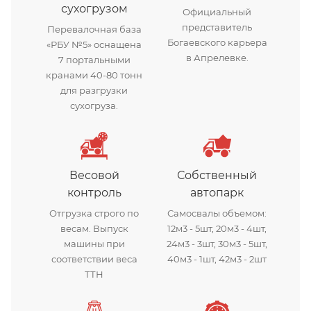
сухогрузом
Официальный
представитель
Перевалочная база
Богаевского карьера
«РБУ №5» оснащена
в Апрелевке.
7 портальными
кранами 40-80 тонн
для разгрузки
сухогруза.
Весовой
Собственный
контроль
автопарк
Отгрузка строго по
Самосвалы объемом:
весам. Выпуск
12м3 - 5шт, 20м3 - 4шт,
машины при
24м3 - 3шт, 30м3 - 5шт,
соответствии веса
40м3 - 1шт, 42м3 - 2шт
ТТН