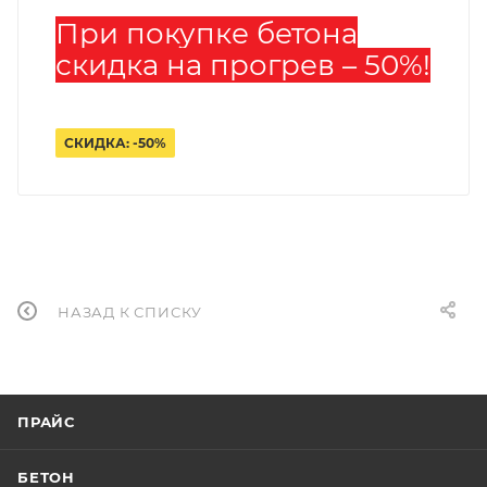
При покупке бетона
скидка на прогрев – 50%!
СКИДКА: -50%
НАЗАД К СПИСКУ
ПРАЙС
БЕТОН