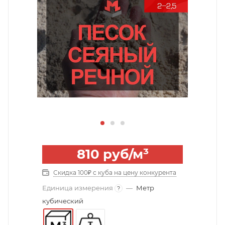
810
руб
/м³
Скидка 100₽ с куба на цену конкурента
Единица измерения
—
Метр
?
кубический