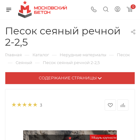
0
Песок сеяный речной
2-2,5
—
—
—
Главная
Каталог
Нерудные материалы
Песок
—
—
Сеяный
Песок сеяный речной 2-2,5
СОДЕРЖАНИЕ СТРАНИЦЫ
3