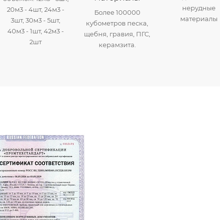
нерудные
20м3 - 4шт, 24м3 -
Более 100000
материалы
3шт, 30м3 - 5шт,
кубометров песка,
40м3 - 1шт, 42м3 -
щебня, гравия, ПГС,
2шт
керамзита.