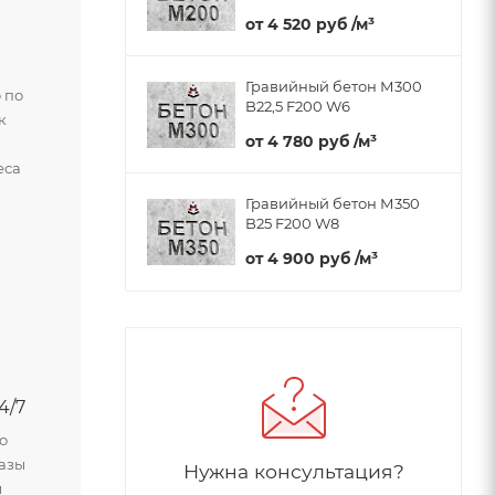
от
4 520 руб
/м³
Гравийный бетон М300
 по
B22,5 F200 W6
к
от
4 780 руб
/м³
и
еса
Гравийный бетон М350
B25 F200 W8
от
4 900 руб
/м³
4/7
о
азы
Нужна консультация?
м