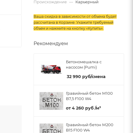
Происхождение
—
Карьерный
Ваша скидка в зависимости от объема будет
рассчитана в Корзине. Укажите требуемый
объем и нажмите на кнопку «Купить»
.
7
Рекомендуем
Бетономешалка с
насосом (Pumi)
32 990
руб
/смена
Гравийный бетон М100
B7,5 F100 W4
от
4 260 руб
/м³
Гравийный бетон М200
B15 F100 W4