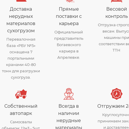
Доставка
Прямые
Весовой
нерудных
поставки с
контроль
материалов
карьера
Отгрузка строго
сухогрузом
весам. Выпус
Официальный
машины пр
представитель
Перевалочная
соответствии в
Богаевского
база «РБУ №5»
ТТН
карьера в
оснащена 7
Апрелевке.
портальными
кранами 40-80
тонн для разгрузки
сухогруза.
Собственный
Всегда в
Отгружаем 2
автопарк
наличии
Круглосуточн
нерудные
принимаем зак
Самосвалы
материалы
и доставляе
объемом: 12м3 - 5шт,