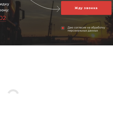
кидку
фону:
-02
Даю согласие на обработку
персональных данных