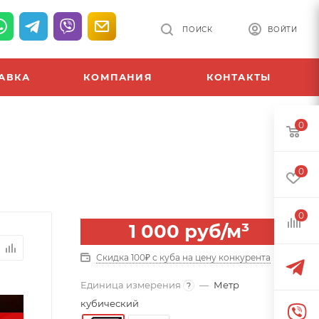
ПОИСК
ВОЙТИ
АВКА
КОМПАНИЯ
КОНТАКТЫ
0
0
0
1 000
руб
/м³
Скидка 100₽ с куба на цену конкурента
Единица измерения
—
Метр
?
кубический