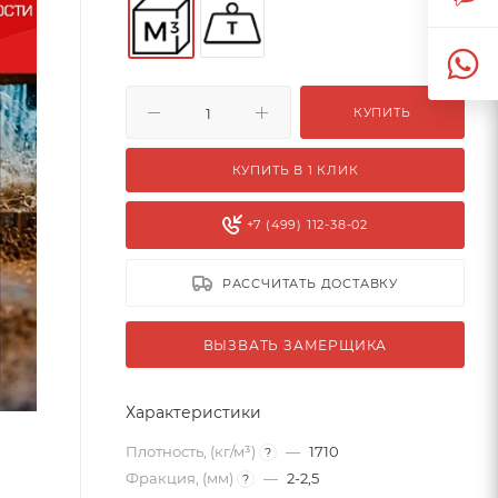
КУПИТЬ
КУПИТЬ В 1 КЛИК
+7 (499) 112-38-02
РАССЧИТАТЬ ДОСТАВКУ
ВЫЗВАТЬ ЗАМЕРЩИКА
Характеристики
Плотность, (кг/м³)
—
1710
?
Фракция, (мм)
—
2-2,5
?