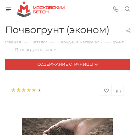
Почвогрунт (эконом)
—
—
—
Главная
Каталог
Нерудные материалы
Грунт
—
Почвогрунт (эконом)
СОДЕРЖАНИЕ СТРАНИЦЫ
3