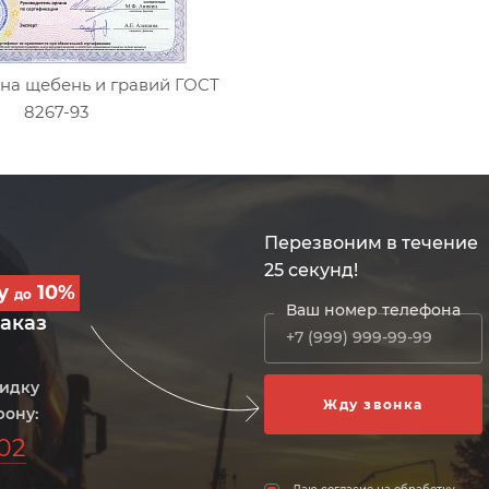
на щебень и гравий ГОСТ
8267-93
Перезвоним в течение
25 секунд!
ку
10%
до
Ваш номер телефона
заказ
кидку
фону:
-02