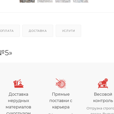
ОПЛАТА
ДОСТАВКА
УСЛУГИ
№5»
Доставка
Прямые
Весовой
нерудных
поставки с
контроль
материалов
карьера
Отгрузка строго
сухогрузом
весам. Выпус