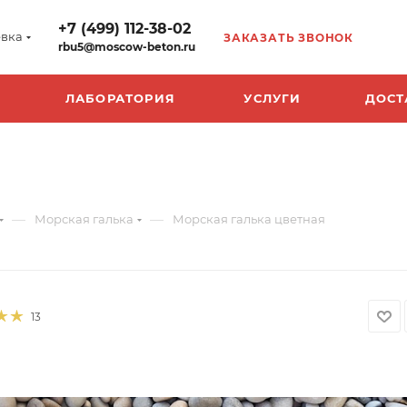
+7 (499) 112-38-02
вка
ЗАКАЗАТЬ ЗВОНОК
rbu5@moscow-beton.ru
ЛАБОРАТОРИЯ
УСЛУГИ
ДОСТ
—
—
Морская галька
Морская галька цветная
13