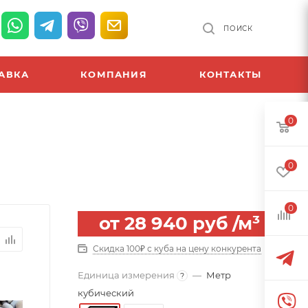
ПОИСК
АВКА
КОМПАНИЯ
КОНТАКТЫ
0
0
0
от
28 940 руб
/м³
Скидка 100₽ с куба на цену конкурента
Единица измерения
—
Метр
?
кубический