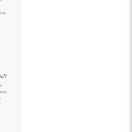
и
еса
4/7
о
азы
м