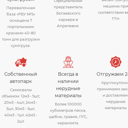
Официальный
машины пр
представитель
Перевалочная
соответствии в
Богаевского
база «РБУ №5»
ТТН
карьера в
оснащена 7
Апрелевке.
портальными
кранами 40-80
тонн для разгрузки
сухогруза.
Собственный
Всегда в
Отгружаем 2
автопарк
наличии
Круглосуточн
нерудные
принимаем зак
Самосвалы
материалы
и доставляе
объемом: 12м3 - 5шт,
нерудные
20м3 - 4шт, 24м3 -
Более 100000
материалы
3шт, 30м3 - 5шт,
кубометров песка,
40м3 - 1шт, 42м3 -
щебня, гравия, ПГС,
2шт
керамзита.