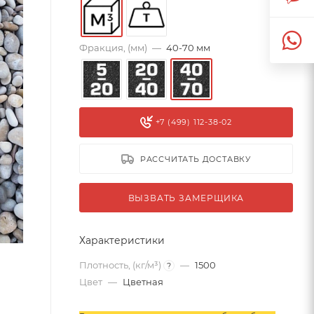
Фракция, (мм)
—
40-70 мм
+7 (499) 112-38-02
РАССЧИТАТЬ ДОСТАВКУ
ВЫЗВАТЬ ЗАМЕРЩИКА
Характеристики
Плотность, (кг/м³)
—
1500
?
Цвет
—
Цветная