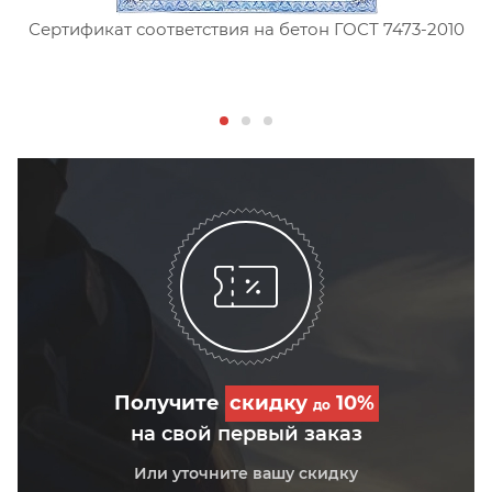
Сертификат соответствия на бетон ГОСТ 7473-2010
С
Получите
скидку
10%
до
на свой первый заказ
Или уточните вашу скидку