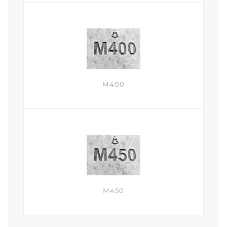
М400
М450