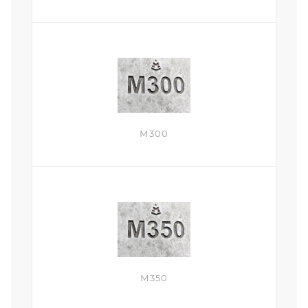
М300
М350