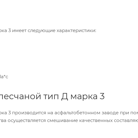
рка 3 имеет следующие характеристики:
Па*с
песчаной тип Д марка 3
арка 3 производится на асфальтобетонном заводе при п
тва осуществляется смешивание качественных составля