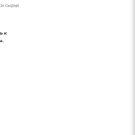
ки сырья
ь к
ы.