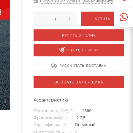
Скидка 100₽ с куба на цену конкурента
КУПИТЬ
КУПИТЬ В 1 КЛИК
+7 (499) 112-38-02
РАССЧИТАТЬ ДОСТАВКУ
ВЫЗВАТЬ ЗАМЕРЩИКА
Характеристики
Плотность, (кг/м³)
—
2360
?
Фракция, (мм)
—
2-2,5
?
Вид асфальта
—
Песчаный
?
Тип асфальта
—
Д
?