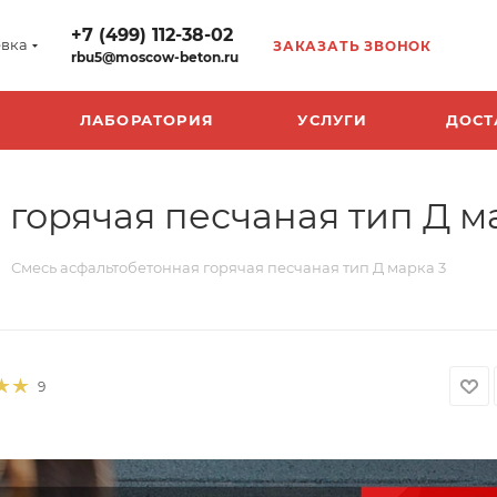
+7 (499) 112-38-02
вка
ЗАКАЗАТЬ ЗВОНОК
rbu5@moscow-beton.ru
ЛАБОРАТОРИЯ
УСЛУГИ
ДОСТ
горячая песчаная тип Д м
Смесь асфальтобетонная горячая песчаная тип Д марка 3
9