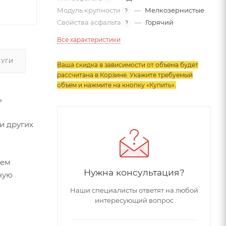
Модуль крупности
—
Мелкозернистые
?
Свойства асфальта
—
Горячий
?
Все характеристики
ЛУГИ
Ваша скидка в зависимости от объема будет
рассчитана в Корзине. Укажите требуемый
объем и нажмите на кнопку «Купить»
.
ь
и других
аем
Нужна консультация?
чую
Наши специалисты ответят на любой
интересующий вопрос