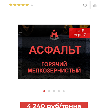
4
4 240
руб
/тонна