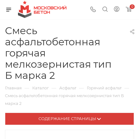
0
Смесь
асфальтобетонная
горячая
мелкозернистая тип
Б марка 2
—
—
—
—
Главная
Каталог
Асфальт
Горячий асфальт
Смесь асфальтобетонная горячая мелкозернистая тип Б
марка 2
СОДЕРЖАНИЕ СТРАНИЦЫ