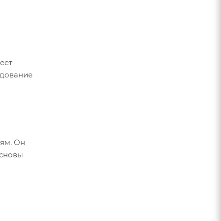
еет
удование
ям. Он
основы