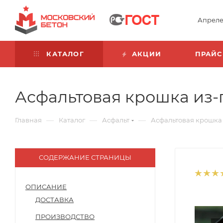
Апреле
КАТАЛОГ
АКЦИИ
ПРАЙС
Асфальтовая крошка из-п
—
—
—
Главная
Каталог
Асфальт
Асфальтовая крошка
СОДЕРЖАНИЕ СТРАНИЦЫ
ОПИСАНИЕ
ДОСТАВКА
ПРОИЗВОДСТВО