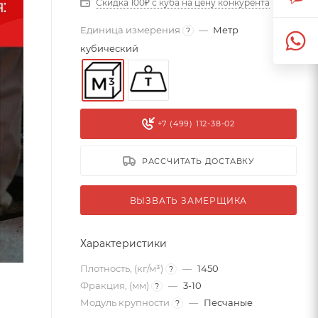
Скидка 100₽ с куба на цену конкурента
Единица измерения
—
Метр
?
кубический
+7 (499) 112-38-02
РАССЧИТАТЬ ДОСТАВКУ
ВЫЗВАТЬ ЗАМЕРЩИКА
Характеристики
Плотность, (кг/м³)
—
1450
?
Фракция, (мм)
—
3-10
?
Модуль крупности
—
Песчаные
?