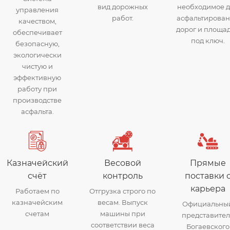
вид дорожных
необходимое 
управления
работ.
асфальтирова
качеством,
дорог и площа
обеспечивает
под ключ.
безопасную,
экологически
чистую и
эффективную
работу при
производстве
асфальта.
Казначейский
Весовой
Прямые
счёт
контроль
поставки 
карьера
Работаем по
Отгрузка строго по
казначейским
весам. Выпуск
Официальны
счетам
машины при
представител
соответствии веса
Богаевского