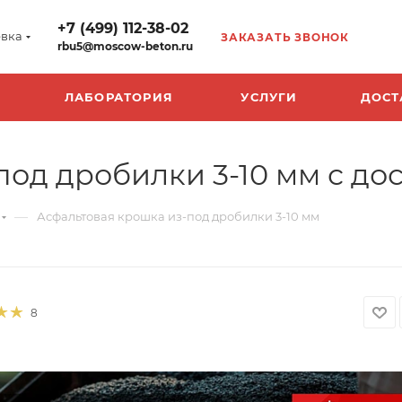
+7 (499) 112-38-02
вка
ЗАКАЗАТЬ ЗВОНОК
rbu5@moscow-beton.ru
ЛАБОРАТОРИЯ
УСЛУГИ
ДОСТ
од дробилки 3-10 мм с дост
—
Асфальтовая крошка из-под дробилки 3-10 мм
8