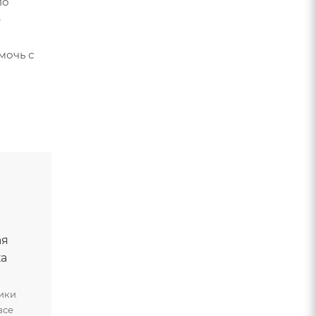
по
е
мочь с
ая
ка
ики,
все