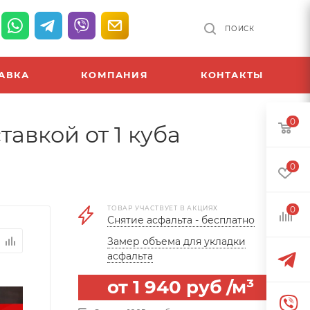
ПОИСК
АВКА
КОМПАНИЯ
КОНТАКТЫ
0
авкой от 1 куба
0
ТОВАР УЧАСТВУЕТ В АКЦИЯХ
0
Снятие асфальта - бесплатно
Замер объема для укладки
асфальта
от
1 940 руб
/м³