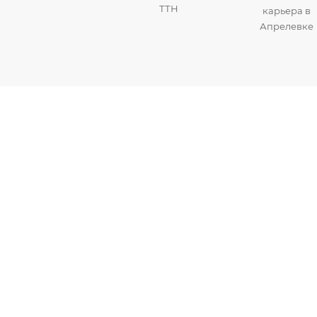
ТТН
карьера в
Апрелевке